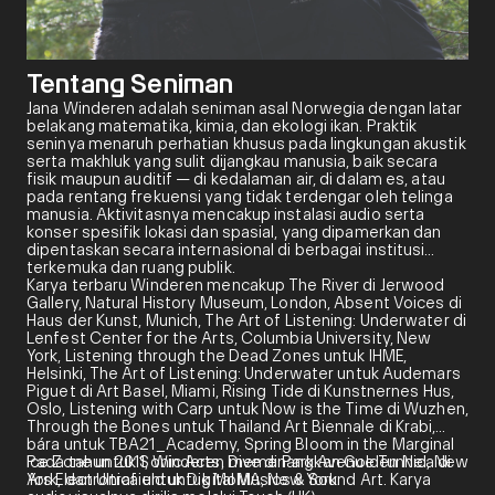
Tentang Seniman
Jana Winderen adalah seniman asal Norwegia dengan latar
belakang matematika, kimia, dan ekologi ikan. Praktik
seninya menaruh perhatian khusus pada lingkungan akustik
serta makhluk yang sulit dijangkau manusia, baik secara
fisik maupun auditif — di kedalaman air, di dalam es, atau
pada rentang frekuensi yang tidak terdengar oleh telinga
manusia. Aktivitasnya mencakup instalasi audio serta
konser spesifik lokasi dan spasial, yang dipamerkan dan
dipentaskan secara internasional di berbagai institusi
terkemuka dan ruang publik.
Karya terbaru Winderen mencakup The River di Jerwood
Gallery, Natural History Museum, London, Absent Voices di
Haus der Kunst, Munich, The Art of Listening: Underwater di
Lenfest Center for the Arts, Columbia University, New
York, Listening through the Dead Zones untuk IHME,
Helsinki, The Art of Listening: Underwater untuk Audemars
Piguet di Art Basel, Miami, Rising Tide di Kunstnernes Hus,
Oslo, Listening with Carp untuk Now is the Time di Wuzhen,
Through the Bones untuk Thailand Art Biennale di Krabi,
bára untuk TBA21_Academy, Spring Bloom in the Marginal
Ice Zone untuk Sonic Acts, Dive di Park Avenue Tunnel, New
Pada tahun 2011, Winderen memenangkan Golden Nica di
York, dan Ultrafield untuk MoMA, New York.
Ars Electronica untuk Digital Musics & Sound Art. Karya