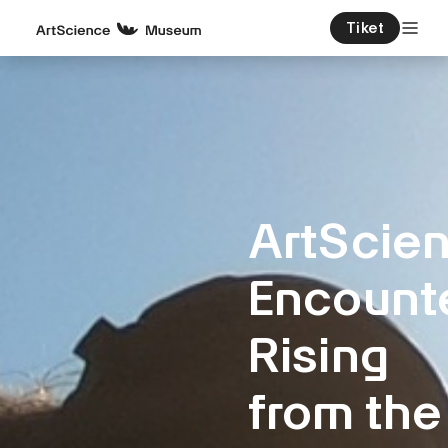
Tiket
ArtScie
Encount
Rising
from the