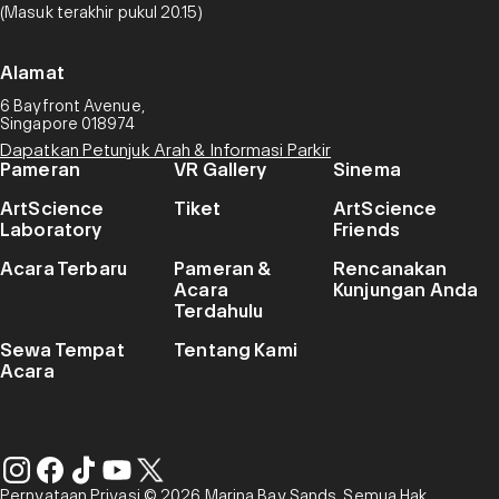
(Masuk terakhir pukul 20.15)
Alamat
6 Bayfront Avenue,
Singapore 018974
Dapatkan Petunjuk Arah & Informasi Parkir
Pameran
VR Gallery
Sinema
ArtScience
Tiket
ArtScience
Laboratory
Friends
Acara Terbaru
Pameran &
Rencanakan
Acara
Kunjungan Anda
Terdahulu
Sewa Tempat
Tentang Kami
Acara
Pernyataan Privasi
© 2026 Marina Bay Sands. Semua Hak