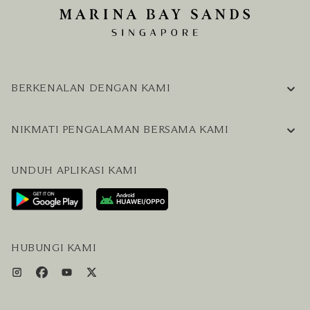
BERKENALAN DENGAN KAMI
INFORMASI PERUSAHAAN
NIKMATI PENGALAMAN BERSAMA KAMI
KARIER
PERTANYAAN UMUM
BLOG
UNDUH APLIKASI KAMI
HUBUNGI KAMI
RENCANAKAN KUNJUNGAN ANDA
LAYANAN PENGUNJUNG & FASILITAS
PAKET LENGKAP HOTEL DAN PENERBANGAN
HUBUNGI KAMI