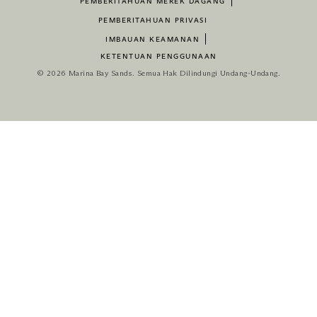
PEMBERITAHUAN MEREK DAGANG
PEMBERITAHUAN PRIVASI
IMBAUAN KEAMANAN
KETENTUAN PENGGUNAAN
© 2026 Marina Bay Sands. Semua Hak Dilindungi Undang-Undang.