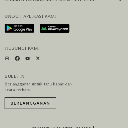
PERTANYAAN UMUM
BLOG
UNDUH APLIKASI KAMI
HUBUNGI KAMI
RENCANAKAN KUNJUNGAN ANDA
LAYANAN PENGUNJUNG & FASILITAS
PAKET LENGKAP HOTEL DAN PENERBANGAN
HUBUNGI KAMI
BULETIN
Berlangganan untuk tahu kabar dan
acara terbaru.
BERLANGGANAN