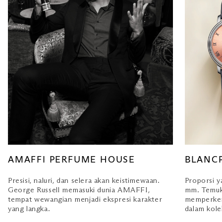
AMAFFI PERFUME HOUSE
BLANC
Presisi, naluri, dan selera akan keistimewaan.
Proporsi y
George Russell memasuki dunia AMAFFI,
mm. Temuka
tempat wewangian menjadi ekspresi karakter
memperkena
yang langka.
dalam kolek