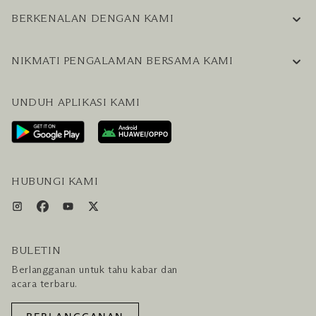
BERKENALAN DENGAN KAMI
INFORMASI PERUSAHAAN
NIKMATI PENGALAMAN BERSAMA KAMI
KARIER
PERTANYAAN UMUM
BLOG
UNDUH APLIKASI KAMI
HUBUNGI KAMI
RENCANAKAN KUNJUNGAN ANDA
LAYANAN PENGUNJUNG & FASILITAS
PAKET LENGKAP HOTEL DAN PENERBANGAN
HUBUNGI KAMI
BULETIN
Berlangganan untuk tahu kabar dan
acara terbaru.