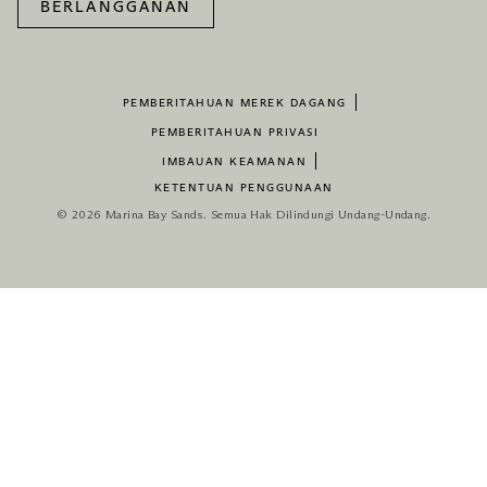
BERLANGGANAN
PEMBERITAHUAN MEREK DAGANG
PEMBERITAHUAN PRIVASI
IMBAUAN KEAMANAN
KETENTUAN PENGGUNAAN
© 2026 Marina Bay Sands. Semua Hak Dilindungi Undang-Undang.