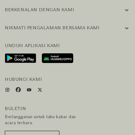
BERKENALAN DENGAN KAMI
INFORMASI PERUSAHAAN
NIKMATI PENGALAMAN BERSAMA KAMI
KARIER
PERTANYAAN UMUM
BLOG
UNDUH APLIKASI KAMI
HUBUNGI KAMI
RENCANAKAN KUNJUNGAN ANDA
LAYANAN PENGUNJUNG & FASILITAS
PAKET LENGKAP HOTEL DAN PENERBANGAN
HUBUNGI KAMI
BULETIN
Berlangganan untuk tahu kabar dan
acara terbaru.