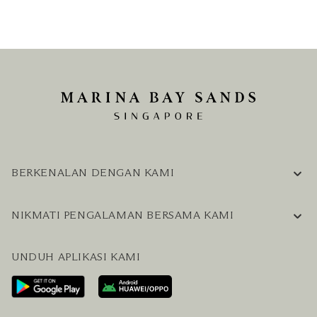
BERKENALAN DENGAN KAMI
INFORMASI PERUSAHAAN
NIKMATI PENGALAMAN BERSAMA KAMI
KARIER
PERTANYAAN UMUM
BLOG
UNDUH APLIKASI KAMI
HUBUNGI KAMI
RENCANAKAN KUNJUNGAN ANDA
LAYANAN PENGUNJUNG & FASILITAS
PAKET LENGKAP HOTEL DAN PENERBANGAN