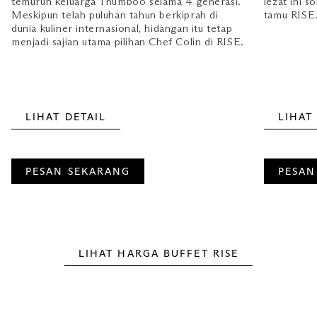
temurun keluarga Thumboo selama 4 generasi.
lezat ini 
Meskipun telah puluhan tahun berkiprah di
tamu RISE
dunia kuliner internasional, hidangan itu tetap
menjadi sajian utama pilihan Chef Colin di RISE.
LIHAT DETAIL
LIHAT
PESAN SEKARANG
PESAN
LIHAT HARGA BUFFET RISE