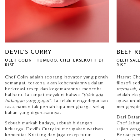
DEVIL’S CURRY
BEEF 
OLEH COLIN THUMBOO, CHEF EKSEKUTIF DI
OLEH SALL
RISE
RISE
Chef Colin adalah seorang inovator yang penuh
Hasrat Che
semangat, terkenal akan keberaniannya dalam
filosofi s
berkreasi resep dan kegemarannya mencoba
memasak, b
hal baru. Ia sangat meyakini bahwa
“tidak ada
adalah eks
hidangan yang gagal”
. Ia selalu mengedepankan
upaya untu
rasa, namun tak pernah lupa menghargai setiap
menginspir
bahan yang digunakannya.
Dari Datar
Sebuah markah budaya, sebuah hidangan
Chef Jaha
keluarga. Devil's Curry ini merupakan warisan
sajian yang
komunitas Kristang dan juga resep turun-
Berkat pe