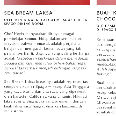
SEA BREAM LAKSA
BUAH 
CHOCO
OLEH KEVIN KWEK, EXECUTIVE SOUS CHEF DI
SPAGO DINING ROOM
OLEH SAM
DI SPAGO
Chef Kevin menyatakan dirinya sebagai
pembelajar seumur hidup dalam seni kuliner,
Kecintaan 
meyakini bahwa memasak adalah perjalanan
dari penga
belajar dan mengasah kemampuan yang tak
keluargany
pernah berhenti. Baginya, yang paling berharga
perayaan.
adalah
"kebebasan berkreasi dalam memadukan
sesederhan
budaya dan rasa, menyulap bahan-bahan segar
menciptaka
berkualitas terbaik menjadi hidangan yang tak
itulah say
terlupakan”
.
baking."
Sea Bream Laksa kreasinya adalah representasi
Buah kelua
sempurna kuliner Spago — resep Asia Tenggara
berkarakte
yang kaya warna dan cita rasa, yang diperkuat
resep kelu
oleh karakter California yang dinamis. Nikmati
Melalui sa
laksa spesial Singapura yang premium, dengan
Chocolate 
kuah laksa yang hangat disajikan langsung di
personal m
meja Anda.
kembali de