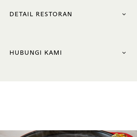
DETAIL RESTORAN
LOKASI
The Shoppes, #01-05
HUBUNGI KAMI
Tempat parkir terdekat: North (Green Zone)
JAM BUKA
HUBUNGI KAMI
Tutup sementara
Telepon: +65 6688 7053
SITUS WEB
www.putien.com