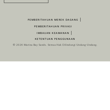
PEMBERITAHUAN MEREK DAGANG
PEMBERITAHUAN PRIVASI
IMBAUAN KEAMANAN
KETENTUAN PENGGUNAAN
© 2026 Marina Bay Sands. Semua Hak Dilindungi Undang-Undang.