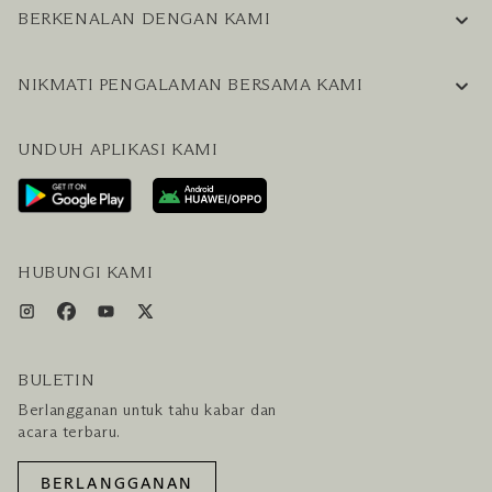
BERKENALAN DENGAN KAMI
INFORMASI PERUSAHAAN
NIKMATI PENGALAMAN BERSAMA KAMI
KARIER
PERTANYAAN UMUM
BLOG
UNDUH APLIKASI KAMI
HUBUNGI KAMI
RENCANAKAN KUNJUNGAN ANDA
LAYANAN PENGUNJUNG & FASILITAS
PAKET LENGKAP HOTEL DAN PENERBANGAN
HUBUNGI KAMI
BULETIN
Berlangganan untuk tahu kabar dan
acara terbaru.
BERLANGGANAN