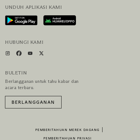
UNDUH APLIKASI KAMI
HUBUNGI KAMI
RENCANAKAN KUNJUNGAN ANDA
LAYANAN PENGUNJUNG & FASILITAS
PAKET LENGKAP HOTEL DAN PENERBANGAN
HUBUNGI KAMI
BULETIN
Berlangganan untuk tahu kabar dan
acara terbaru.
BERLANGGANAN
PEMBERITAHUAN MEREK DAGANG
PEMBERITAHUAN PRIVASI