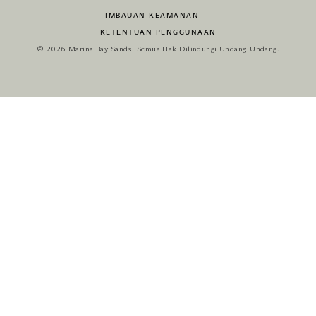
IMBAUAN KEAMANAN
KETENTUAN PENGGUNAAN
© 2026 Marina Bay Sands. Semua Hak Dilindungi Undang-Undang.