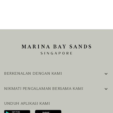
BERKENALAN DENGAN KAMI
INFORMASI PERUSAHAAN
NIKMATI PENGALAMAN BERSAMA KAMI
KARIER
PERTANYAAN UMUM
BLOG
UNDUH APLIKASI KAMI
HUBUNGI KAMI
RENCANAKAN KUNJUNGAN ANDA
LAYANAN PENGUNJUNG & FASILITAS