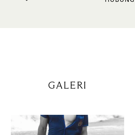
HUBUNG
HUBUNGI 
Telepon
(Green Zone)
SITUS WEB
aimeronl
Libur
hari Libur
GALERI