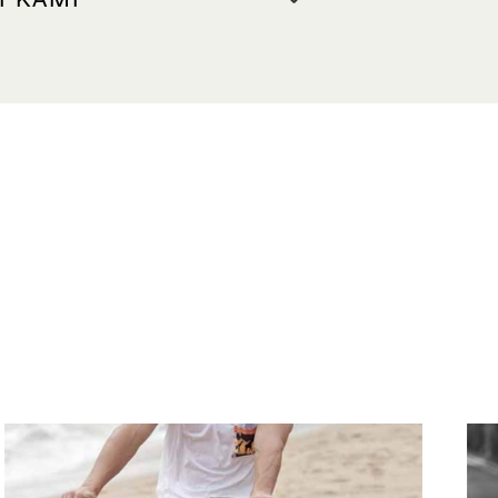
I KAMI
KAMI
: +65 6688 7553
ine.com