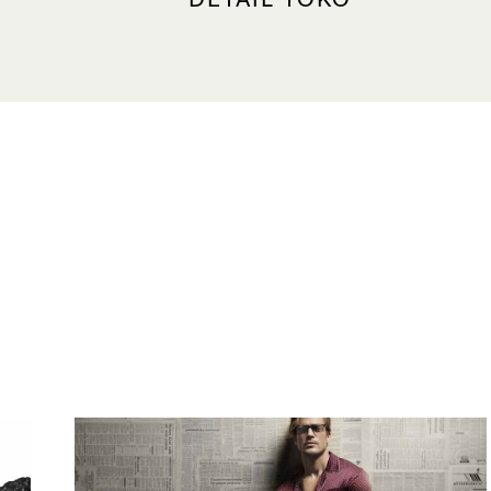
DETAIL TOKO
LOKASI
The Shoppes, #B1-85
Tempat parkir terdekat: North 
JAM BUKA
Minggu – Kamis (termasuk Hari 
Nasional):10.30 – 22.00
Jumat – Sabtu (termasuk malam 
Nasional): 10.30 – 23.00