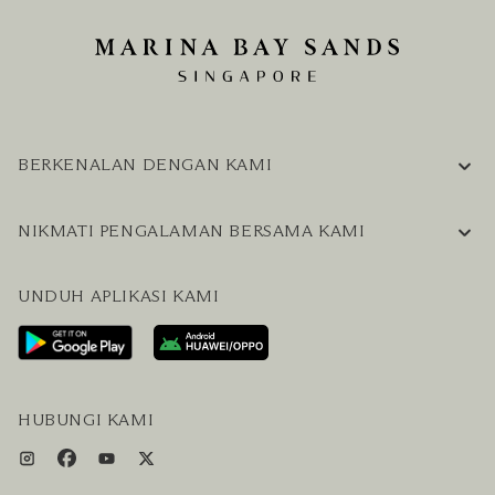
BERKENALAN DENGAN KAMI
INFORMASI PERUSAHAAN
NIKMATI PENGALAMAN BERSAMA KAMI
KARIER
PERTANYAAN UMUM
BLOG
UNDUH APLIKASI KAMI
HUBUNGI KAMI
RENCANAKAN KUNJUNGAN ANDA
LAYANAN PENGUNJUNG & FASILITAS
PAKET LENGKAP HOTEL DAN PENERBANGAN
HUBUNGI KAMI