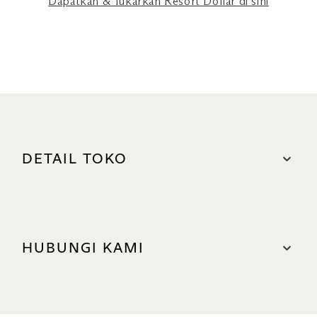
Dapatkan & Tukarkan Resort Dollar di sini
DETAIL TOKO
LOKASI
The Shoppes, #B1-11
HUBUNGI KAMI
Tempat parkir terdekat: South (Blue Zone)
JAM BUKA
HUBUNGI KAMI
Minggu – Kamis (termasuk Hari Libur