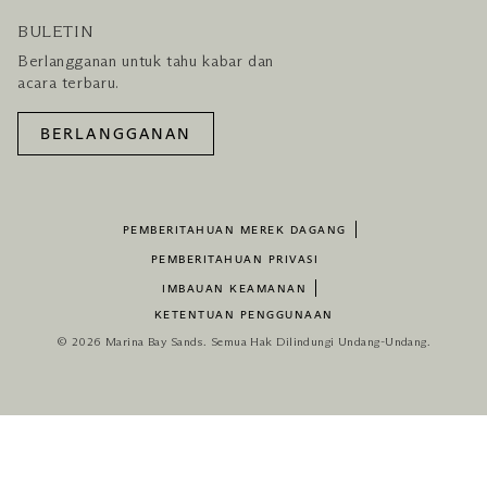
BULETIN
Berlangganan untuk tahu kabar dan
acara terbaru.
BERLANGGANAN
PEMBERITAHUAN MEREK DAGANG
PEMBERITAHUAN PRIVASI
IMBAUAN KEAMANAN
KETENTUAN PENGGUNAAN
© 2026 Marina Bay Sands. Semua Hak Dilindungi Undang-Undang.