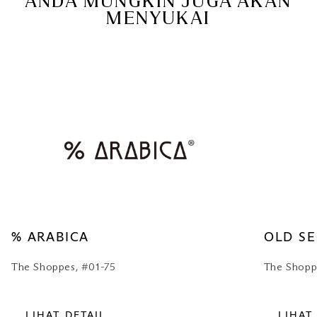
ANDA MUNGKIN JUGA AKAN
MENYUKAI
% ARABICA
OLD S
The Shoppes, #01-75
The Shopp
LIHAT DETAIL
LIHAT