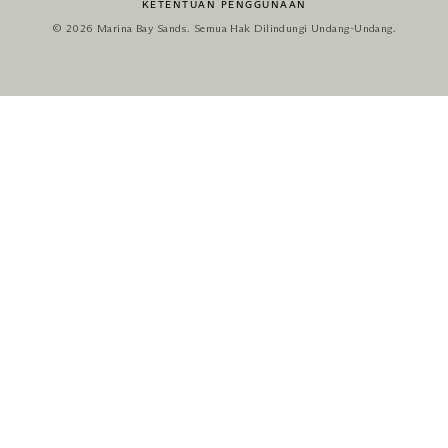
KETENTUAN PENGGUNAAN
© 2026 Marina Bay Sands. Semua Hak Dilindungi Undang-Undang.