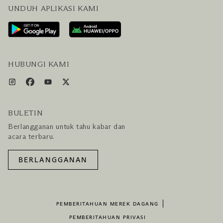
UNDUH APLIKASI KAMI
HUBUNGI KAMI
RENCANAKAN KUNJUNGAN ANDA
LAYANAN PENGUNJUNG & FASILITAS
PAKET LENGKAP HOTEL DAN PENERBANGAN
HUBUNGI KAMI
BULETIN
Berlangganan untuk tahu kabar dan
acara terbaru.
BERLANGGANAN
PEMBERITAHUAN MEREK DAGANG
PEMBERITAHUAN PRIVASI