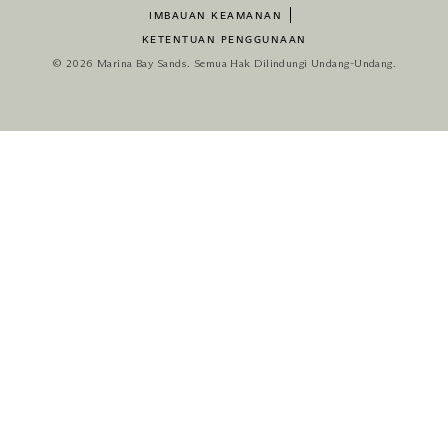
IMBAUAN KEAMANAN
KETENTUAN PENGGUNAAN
© 2026 Marina Bay Sands. Semua Hak Dilindungi Undang-Undang.