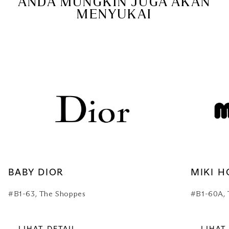
ANDA MUNGKIN JUGA AKAN
MENYUKAI
BABY DIOR
MIKI H
#B1-63, The Shoppes
#B1-60A, 