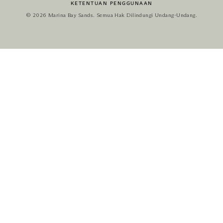
KETENTUAN PENGGUNAAN
© 2026 Marina Bay Sands. Semua Hak Dilindungi Undang-Undang.