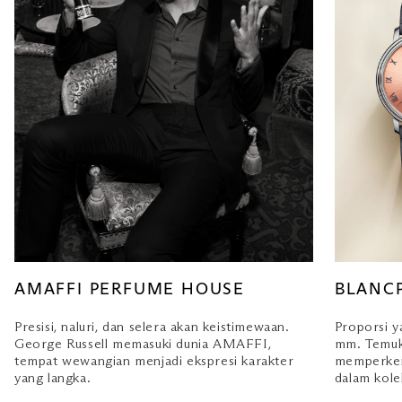
AMAFFI PERFUME HOUSE
BLANC
Presisi, naluri, dan selera akan keistimewaan.
Proporsi y
George Russell memasuki dunia AMAFFI,
mm. Temuka
tempat wewangian menjadi ekspresi karakter
memperkena
yang langka.
dalam kolek