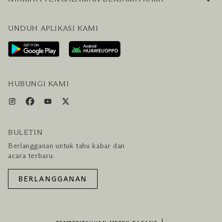
PERTANYAAN UMUM
BLOG
UNDUH APLIKASI KAMI
HUBUNGI KAMI
RENCANAKAN KUNJUNGAN ANDA
LAYANAN PENGUNJUNG & FASILITAS
PAKET LENGKAP HOTEL DAN PENERBANGAN
HUBUNGI KAMI
BULETIN
Berlangganan untuk tahu kabar dan
acara terbaru.
BERLANGGANAN