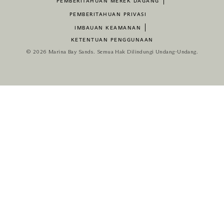
PEMBERITAHUAN MEREK DAGANG
PEMBERITAHUAN PRIVASI
IMBAUAN KEAMANAN
KETENTUAN PENGGUNAAN
© 2026 Marina Bay Sands. Semua Hak Dilindungi Undang-Undang.