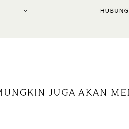
HUBUNG
HUBUNGI 
Telepon
Blue Zone)
SITUS WEB
ray-ban
Libur
Hari Libur
MUNGKIN JUGA AKAN ME