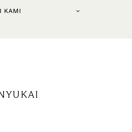
I KAMI
KAMI
: +65 8809 8452
.com
NYUKAI