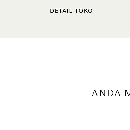
DETAIL TOKO
LOKASI
The Shoppes, #B2-K16
Tempat parkir terdekat: South (
JAM BUKA
Minggu – Kamis (termasuk Hari 
Nasional): 10.30 – 23.00
Jumat – Sabtu (termasuk malam 
Nasional): 10.30 – 23.30
ANDA 