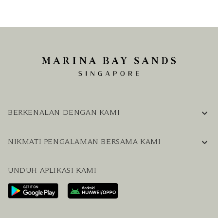
BERKENALAN DENGAN KAMI
INFORMASI PERUSAHAAN
NIKMATI PENGALAMAN BERSAMA KAMI
KARIER
PERTANYAAN UMUM
BLOG
UNDUH APLIKASI KAMI
HUBUNGI KAMI
RENCANAKAN KUNJUNGAN ANDA
LAYANAN PENGUNJUNG & FASILITAS
PAKET LENGKAP HOTEL DAN PENERBANGAN