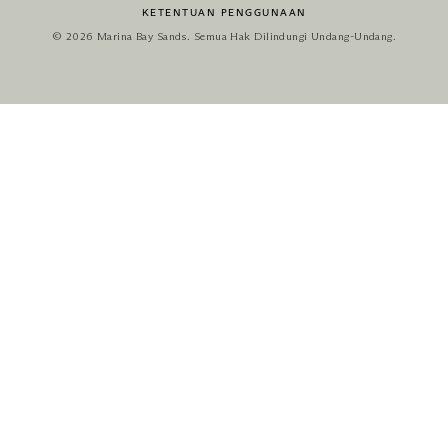
KETENTUAN PENGGUNAAN
© 2026 Marina Bay Sands. Semua Hak Dilindungi Undang-Undang.