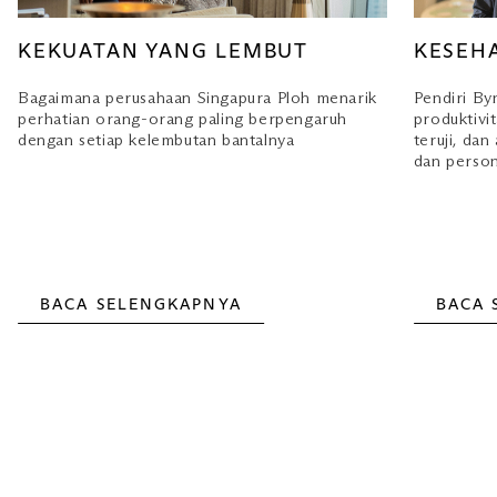
KEKUATAN YANG LEMBUT
KESEH
Bagaimana perusahaan Singapura Ploh menarik
Pendiri By
perhatian orang-orang paling berpengaruh
produktivi
dengan setiap kelembutan bantalnya
teruji, da
dan person
BACA SELENGKAPNYA
BACA 