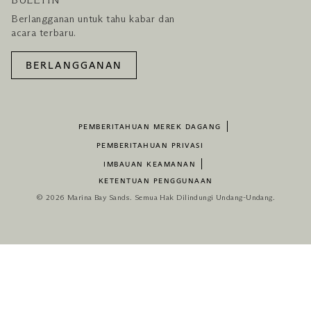
BULETIN
Berlangganan untuk tahu kabar dan
acara terbaru.
BERLANGGANAN
PEMBERITAHUAN MEREK DAGANG
PEMBERITAHUAN PRIVASI
IMBAUAN KEAMANAN
KETENTUAN PENGGUNAAN
© 2026 Marina Bay Sands. Semua Hak Dilindungi Undang-Undang.