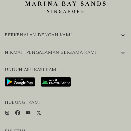
BERKENALAN DENGAN KAMI
INFORMASI PERUSAHAAN
NIKMATI PENGALAMAN BERSAMA KAMI
KARIER
PERTANYAAN UMUM
BLOG
UNDUH APLIKASI KAMI
HUBUNGI KAMI
RENCANAKAN KUNJUNGAN ANDA
LAYANAN PENGUNJUNG & FASILITAS
PAKET LENGKAP HOTEL DAN PENERBANGAN
HUBUNGI KAMI