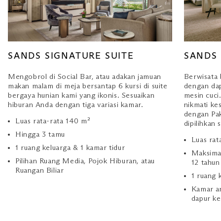
SANDS SIGNATURE SUITE
SANDS 
Mengobrol di Social Bar, atau adakan jamuan
Berwisata 
makan malam di meja bersantap 6 kursi di suite
dengan dap
bergaya hunian kami yang ikonis. Sesuaikan
mesin cuci
hiburan Anda dengan tiga variasi kamar.
nikmati ke
dengan Pak
Luas rata-rata 140 m²
dipilihkan 
Hingga 3 tamu
Luas rat
1 ruang keluarga & 1 kamar tidur
Maksimal
Pilihan Ruang Media, Pojok Hiburan, atau
12 tahun
Ruangan Biliar
1 ruang 
Kamar an
dapur ke