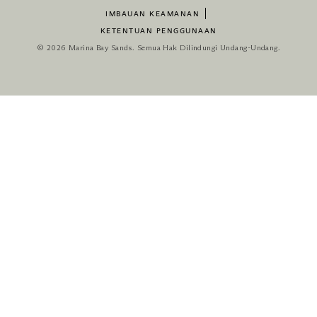
IMBAUAN KEAMANAN
KETENTUAN PENGGUNAAN
© 2026 Marina Bay Sands. Semua Hak Dilindungi Undang-Undang.