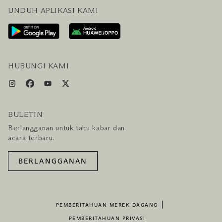
UNDUH APLIKASI KAMI
HUBUNGI KAMI
RENCANAKAN KUNJUNGAN ANDA
LAYANAN PENGUNJUNG & FASILITAS
PAKET LENGKAP HOTEL DAN PENERBANGAN
HUBUNGI KAMI
BULETIN
Berlangganan untuk tahu kabar dan
acara terbaru.
BERLANGGANAN
PEMBERITAHUAN MEREK DAGANG
PEMBERITAHUAN PRIVASI