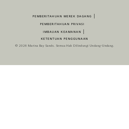
PEMBERITAHUAN MEREK DAGANG
PEMBERITAHUAN PRIVASI
IMBAUAN KEAMANAN
KETENTUAN PENGGUNAAN
© 2026 Marina Bay Sands. Semua Hak Dilindungi Undang-Undang.