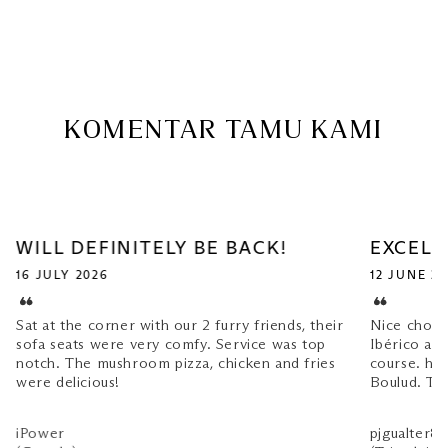
KOMENTAR TAMU KAMI
WILL DEFINITELY BE BACK!
EXCELL
16 JULY 2026
12 JUNE 2
Sat at the corner with our 2 furry friends, their
Nice choice
sofa seats were very comfy. Service was top
Ibérico an
notch. The mushroom pizza, chicken and fries
course. ha
were delicious!
Boulud. Tha
iPower
pjgualter8