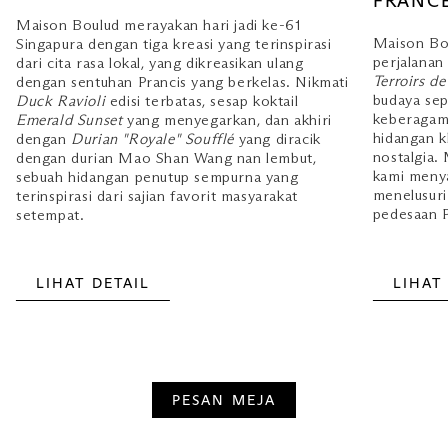
FRANC
ramah hewan peliharaan.
Maison Boulud merayakan hari jadi ke-61
HUBUNGI KAMI
Maison Bo
Singapura dengan tiga kreasi yang terinspirasi
perjalanan 
dari cita rasa lokal, yang dikreasikan ulang
Terroirs de
Telepon: +65 6688 6088
dengan sentuhan Prancis yang berkelas. Nikmati
budaya sep
Duck Ravioli
edisi terbatas, sesap koktail
keberagama
Emerald Sunset
yang menyegarkan, dan akhiri
hidangan 
dengan
Durian "Royale" Soufflé
yang diracik
nostalgia.
dengan durian Mao Shan Wang nan lembut,
kami menya
sebuah hidangan penutup sempurna yang
menelusuri
terinspirasi dari sajian favorit masyarakat
pedesaan P
setempat.
LIHAT DETAIL
LIHAT
PESAN MEJA