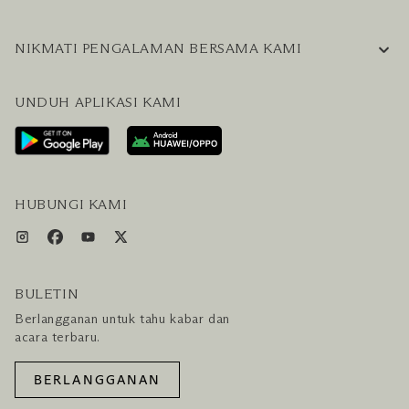
INFORMASI PERUSAHAAN
NIKMATI PENGALAMAN BERSAMA KAMI
KARIER
PERTANYAAN UMUM
BLOG
UNDUH APLIKASI KAMI
HUBUNGI KAMI
RENCANAKAN KUNJUNGAN ANDA
LAYANAN PENGUNJUNG & FASILITAS
PAKET LENGKAP HOTEL DAN PENERBANGAN
HUBUNGI KAMI
BULETIN
Berlangganan untuk tahu kabar dan
acara terbaru.
BERLANGGANAN