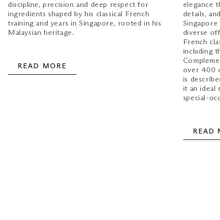
discipline, precision and deep respect for
elegance t
ingredients shaped by his classical French
details, a
training and years in Singapore, rooted in his
Singapore 
Malaysian heritage.
diverse of
French cla
including 
Complement
READ MORE
over 400 c
is describ
it an ideal
special‑oc
READ