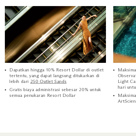
Dapatkan hingga 10% Resort Dollar di outlet
Maksimal
tertentu, yang dapat langsung ditukarkan di
Observat
lebih dari
250 Outlet Sands
Light Ca
hari untu
Gratis biaya administrasi sebesar 20% untuk
semua penukaran Resort Dollar
Maksimal
ArtScie