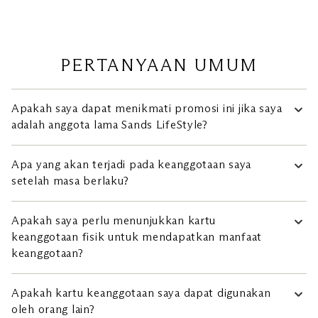
Apakah saya dapat menikmati promosi ini jika saya
adalah anggota lama Sands LifeStyle?
Tunjukkan keanggotaan blu Anda yang memenuhi syarat di
Apa yang akan terjadi pada keanggotaan saya
konter Sands LifeStyle mana pun untuk meningkatkan
keanggotaan Sands LifeStyle.
setelah masa berlaku?
Untuk pemegang kartu yang menerima peningkatan
Apakah saya perlu menunjukkan kartu
keanggotaan 3 bulan:
keanggotaan fisik untuk mendapatkan manfaat
Kumpulkan nilai belanja lebih dari S$15.000 untuk
keanggotaan?
mendapatkan tingkat Elite dan S$1.500 untuk tingkat
Prestige dengan kartu keanggotaan Anda pada 3 bulan
Anda harus menunjukkan kartu keanggotaan fisik atau kartu
pertama untuk mempertahankan status keanggotaan Anda
Apakah kartu keanggotaan saya dapat digunakan
elektronik Anda untuk mendapatkan manfaat.
selama 9 bulan berikutnya, sehingga Anda akan menikmati
oleh orang lain?