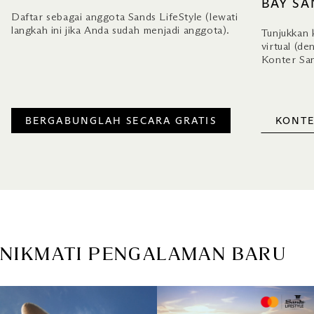
BAY SA
Daftar sebagai anggota Sands LifeStyle (lewati
langkah ini jika Anda sudah menjadi anggota).
Tunjukkan 
virtual (de
Konter San
BERGABUNGLAH SECARA GRATIS
KONTE
NIKMATI PENGALAMAN BARU