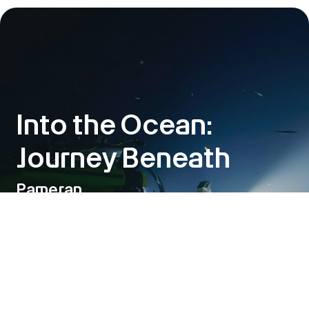
Into the Ocean:
Journey Beneath
Pameran
6 Jun – 1 Nov 2026
Into the Ocean: Journey Beneath
adalah kolaborasi antara
ArtScience Museum dan OceanX, yang akan menggelar
penayangan perdana dunia pada Juni ini. Pameran ini
mengajak pengunjung menyelami kedalaman laut, dari
perairan permukaan yang terang hingga ke bagian
terdalam dan tergelap samudra.
Lihat detail