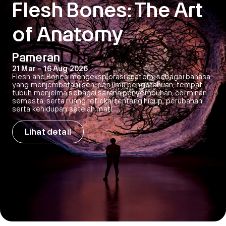
Flesh Bones: The Art
of Anatomy
Pameran
21 Mar – 16 Aug 2026
Flesh and Bones mengeksplorasi anatomi sebagai bahasa
yang menjembatani seni dan ilmu pengetahuan, tempat
tubuh menjelma sebagai sarana penyembuhan, cerminan
semesta, serta ruang refleksi tentang hidup, perubahan,
serta kehidupan setelah mati.
Lihat detail