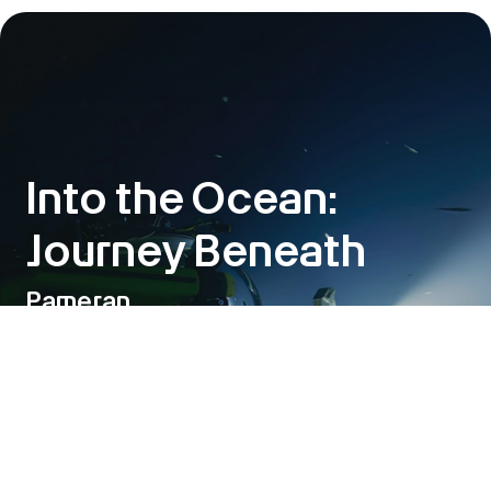
Into the Ocean:
Journey Beneath
Pameran
6 Jun – 1 Nov 2026
Into the Ocean: Journey Beneath
adalah kolaborasi antara
ArtScience Museum dan OceanX, yang akan menggelar
penayangan perdana dunia pada Juni ini. Pameran ini
mengajak pengunjung menyelami kedalaman laut, dari
perairan permukaan yang terang hingga ke bagian
terdalam dan tergelap samudra.
Lihat detail