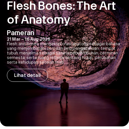
Flesh Bones: The Art
of Anatomy
Pameran
21 Mar – 16 Aug 2026
Flesh and Bones mengeksplorasi anatomi sebagai bahasa
yang menjembatani seni dan ilmu pengetahuan, tempat
tubuh menjelma sebagai sarana penyembuhan, cerminan
semesta, serta ruang refleksi tentang hidup, perubahan,
serta kehidupan setelah mati.
Lihat detail