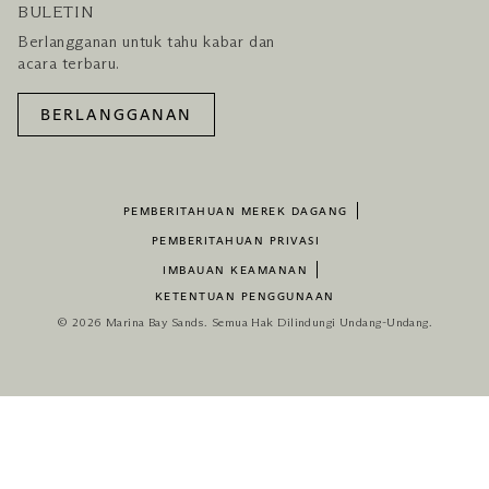
BULETIN
Berlangganan untuk tahu kabar dan
acara terbaru.
BERLANGGANAN
PEMBERITAHUAN MEREK DAGANG
PEMBERITAHUAN PRIVASI
IMBAUAN KEAMANAN
KETENTUAN PENGGUNAAN
© 2026 Marina Bay Sands. Semua Hak Dilindungi Undang-Undang.