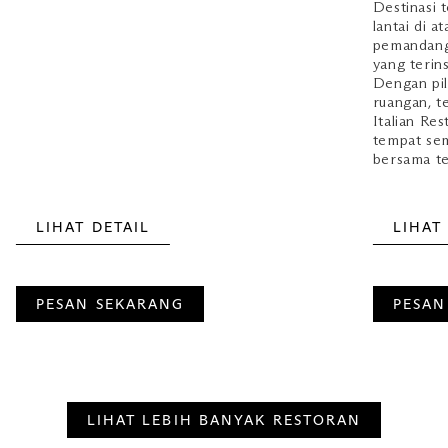
Destinasi t
lantai di 
pemandang
yang terin
Dengan pil
ruangan, t
Italian Re
tempat sem
bersama t
LIHAT DETAIL
LIHAT
PESAN SEKARANG
PESAN
LIHAT LEBIH BANYAK RESTORAN