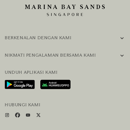
BERKENALAN DENGAN KAMI
INFORMASI PERUSAHAAN
NIKMATI PENGALAMAN BERSAMA KAMI
KARIER
PERTANYAAN UMUM
BLOG
UNDUH APLIKASI KAMI
HUBUNGI KAMI
RENCANAKAN KUNJUNGAN ANDA
LAYANAN PENGUNJUNG & FASILITAS
PAKET LENGKAP HOTEL DAN PENERBANGAN
HUBUNGI KAMI