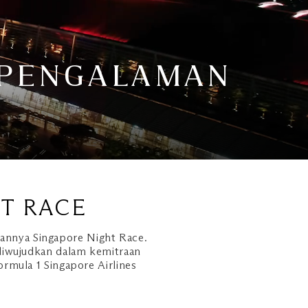
: PENGALAMAN
T RACE
kannya Singapore Night Race.
 diwujudkan dalam kemitraan
ormula 1 Singapore Airlines