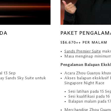
ODA
PAKET PENGALA
S$6.670++ PER MALAM
Sands Premier Suite
maks
Masa menginap minimum
Pengalaman Balapan Ekskl
al 13 Sep
Acara Zhou Guanyu khusu
ay Sands Sky Suite untuk
Akses balapan eksklusif 
Singapore Night Race
Sesi latihan pada 15 Se
Sesi kualifikasi pada 16
Balapan malam pada 1
Merchandise Zhou Guanyu