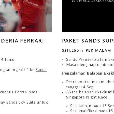
UDERIA FERRARI
PAKET SANDS SUP
S$11.250++ PER MALAM
 4 tamu
Sands Premier Suite
maks
Masa menginap minimum
ngkatan gratis^ ke
Sands
Pengalaman Balapan Ekskl
Pesta koktail malam khu
tanggal 14 Sep
uderia Ferrari pada
Akses balapan eksklusif 
Singapore Night Race
Bay Sands Sky Suite untuk
Sesi latihan pada 15 Se
Sesi kualifikasi pada 16