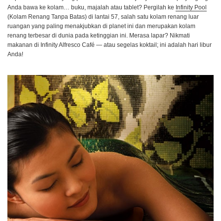
Anda bawa ke kolam… buku, majalah atau tablet? Pergilah ke
Infinity Pool
(Kolam Renang Tanpa Batas) di lantai 57, salah satu kolam renang luar
ruangan yang paling menakjubkan di planet ini dan merupakan kolam
renang terbesar di dunia pada ketinggian ini. Merasa lapar? Nikmati
makanan di Infinity Alfresco Café — atau segelas koktail; ini adalah hari libur
Anda!