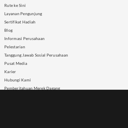
Rute ke Sini
Layanan Pengunjung
Sertifikat Hadiah
Blog
Informasi Perusahaan
Pelestarian
Tanggung Jawab Sosial Perusahaan
Pusat Media
Karier
Hubungi Kami
Pemberitahuan Merek Dagang
Kebijakan Privasi
RESERVASI HOTEL
+65 6688 8888