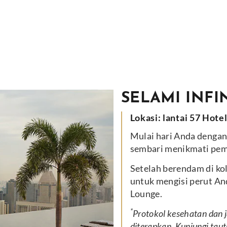
SELAMI INFI
Lokasi: lantai 57 Hote
Mulai hari Anda denga
sembari menikmati pem
Setelah berendam di kol
untuk mengisi perut An
Lounge.
*
Protokol kesehatan dan j
diterapkan. Kunjungi
tau