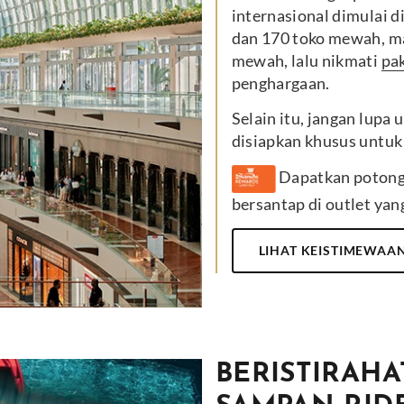
internasional dimulai d
dan 170 toko mewah, ma
mewah, lalu nikmati
pak
penghargaan.
Selain itu, jangan lup
disiapkan khusus untuk
Dapatkan potonga
bersantap di outlet yan
LIHAT KEISTIMEWAA
BERISTIRAHA