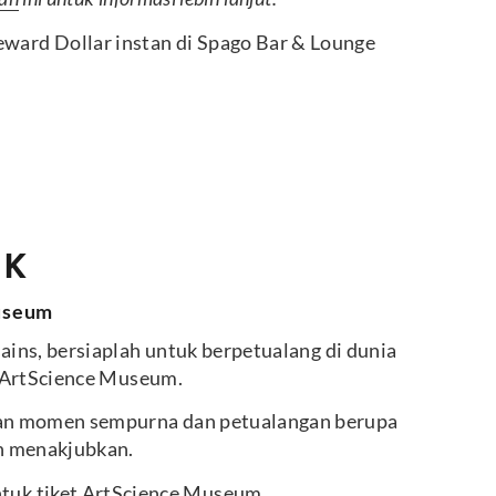
ard Dollar instan di Spago Bar & Lounge
IK
Museum
sains, bersiaplah untuk berpetualang di dunia
di ArtScience Museum.
an momen sempurna dan petualangan berupa
an menakjubkan.
tuk tiket ArtScience Museum