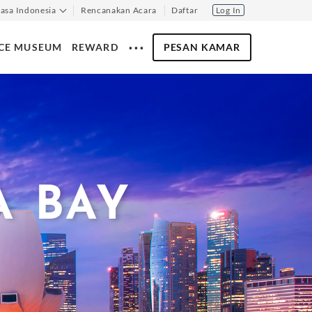
asa Indonesia
Rencanakan Acara
Daftar
Log In
‧ ‧ ‧
PESAN KAMAR
NCE MUSEUM
REWARD
A BAY