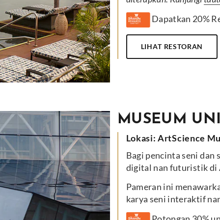
Dapatkan 20% Rew
LIHAT RESTORAN
MUSEUM UN
Lokasi: ArtScience 
Bagi pencinta seni dan 
digital nan futuristik 
Pameran ini menawark
karya seni interaktif n
Potongan 30% un