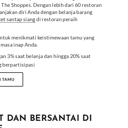
i The Shoppes. Dengan lebih dari 60 restoran
njakan diri Anda dengan belanja barang
et santap siang
di restoran peraih
a untuk menikmati keistimewaan tamu yang
 masa inap Anda.
n 3% saat belanja dan hingga 20% saat
g berpartisipasi
N TAMU
T DAN BERSANTAI DI