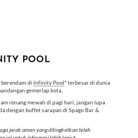
NITY POOL
l
n berendam di
Infinity Pool
* terbesar di dunia
andangan gemerlap kota.
am renang mewah di pagi hari, jangan lupa
da dengan buffet sarapan di Spago Bar &
aga jarak aman yang ditingkatkan telah
tan
ini untuk informasi lebih lanjut.