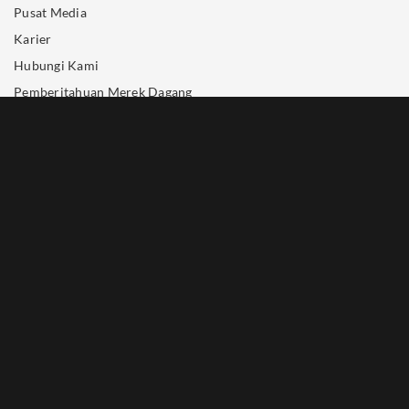
Pusat Media
Karier
Hubungi Kami
Pemberitahuan Merek Dagang
Kebijakan Privasi
RESERVASI HOTEL
+65 6688 8888
room.reservations@marinabaysands.com
PEMBELIAN TIKET HIBURAN
+65 6688 8826
IKUTI KAMI