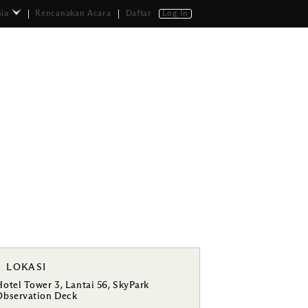
ia
Rencanakan Acara
Daftar
Log In
LOKASI
Hotel Tower 3, Lantai 56, SkyPark
Observation Deck