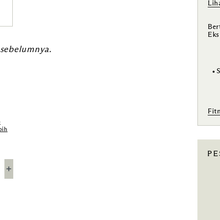
Lih
Ber
Eks
 sebelumnya.
Fit
k
bih
P
＋