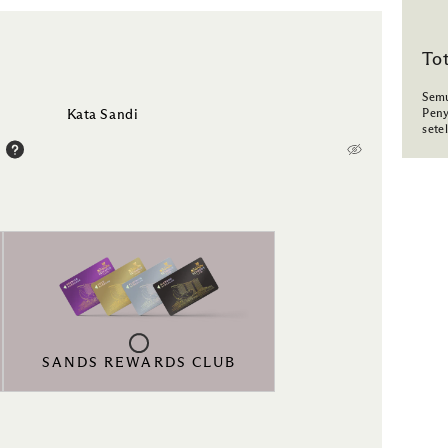
To
Semu
Kata Sandi
Peny
sete
SANDS REWARDS CLUB