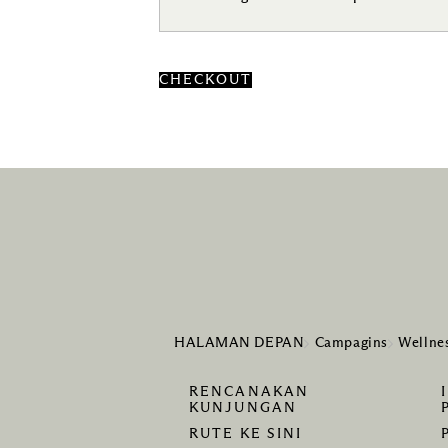
CHECKOUT
HALAMAN DEPAN
Campagins
Wellne
RENCANAKAN
KUNJUNGAN
RUTE KE SINI