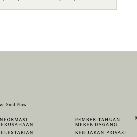
ss
Soul Flow
INFORMASI
PEMBERITAHUAN
PERUSAHAAN
MEREK DAGANG
PELESTARIAN
KEBIJAKAN PRIVASI