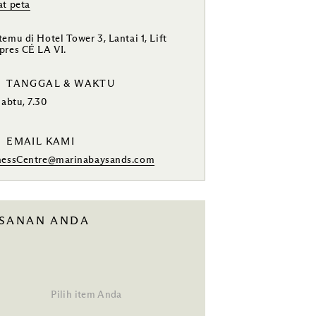
at peta
temu di Hotel Tower 3, Lantai 1, Lift
pres CÉ LA VI.
TANGGAL & WAKTU
Sabtu, 7.30
EMAIL KAMI
nessCentre@marinabaysands.com
ESANAN ANDA
Pilih item Anda