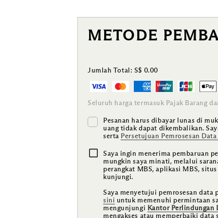
METODE PEMB
Jumlah Total:
S$ 0.00
Seluruh harga termasuk Pajak Barang da
Pesanan harus dibayar lunas di muka
uang tidak dapat dikembalikan. S
serta
Persetujuan Pemrosesan Data 
Saya ingin menerima pembaruan pe
mungkin saya minati, melalui saran
perangkat MBS, aplikasi MBS, situs
kunjungi.
Saya menyetujui pemrosesan data 
sini
untuk memenuhi permintaan sa
mengunjungi
Kantor Perlindungan
mengakses atau memperbaiki data s