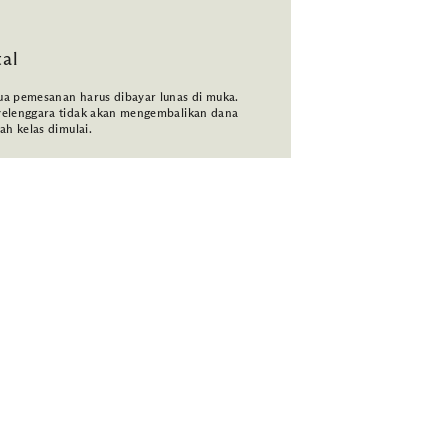
tal
a pemesanan harus dibayar lunas di muka.
elenggara tidak akan mengembalikan dana
lah kelas dimulai.