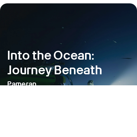
Into the Ocean:
Journey Beneath
Pameran
6 Jun – 1 Nov 2026
Into the Ocean: Journey Beneath
adalah kolaborasi antara
ArtScience Museum dan OceanX, yang akan menggelar
penayangan perdana dunia pada Juni ini. Pameran ini
mengajak pengunjung menyelami kedalaman laut, dari
perairan permukaan yang terang hingga ke bagian
terdalam dan tergelap samudra.
Lihat detail