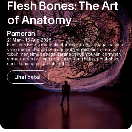
Flesh Bones: The Art
of Anatomy
Pameran
21 Mar – 16 Aug 2026
Flesh and Bones mengeksplorasi anatomi sebagai bahasa
yang menjembatani seni dan ilmu pengetahuan, tempat
tubuh menjelma sebagai sarana penyembuhan, cerminan
semesta, serta ruang refleksi tentang hidup, perubahan,
serta kehidupan setelah mati.
Lihat detail