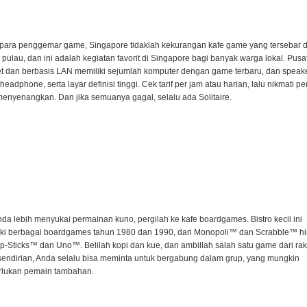
para penggemar game, Singapore tidaklah kekurangan kafe game yang tersebar d
r pulau, dan ini adalah kegiatan favorit di Singapore bagi banyak warga lokal. Pusa
et dan berbasis LAN memiliki sejumlah komputer dengan game terbaru, dan speak
 headphone, serta layar definisi tinggi. Cek tarif per jam atau harian, lalu nikmati p
enyenangkan. Dan jika semuanya gagal, selalu ada Solitaire.
nda lebih menyukai permainan kuno, pergilah ke kafe boardgames. Bistro kecil ini
iki berbagai boardgames tahun 1980 dan 1990, dari Monopoli™ dan Scrabble™ h
p-Sticks™ dan Uno™. Belilah kopi dan kue, dan ambillah salah satu game dari rak.
endirian, Anda selalu bisa meminta untuk bergabung dalam grup, yang mungkin
lukan pemain tambahan.