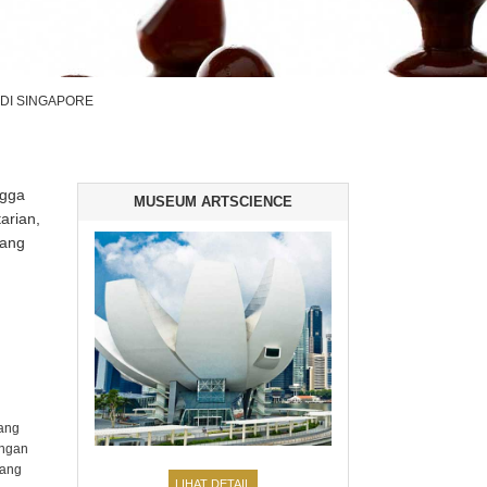
DI SINGAPORE
ngga
MUSEUM ARTSCIENCE
arian,
yang
rang
ungan
rang
LIHAT DETAIL