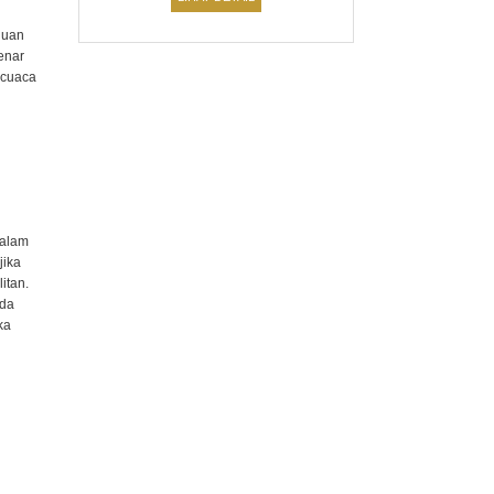
huan
enar
 cuaca
dalam
jika
itan.
ada
ka