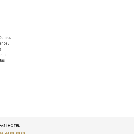
 Comics
ence /
g-
Anda
tus
VASI HOTEL
65 6688 8888