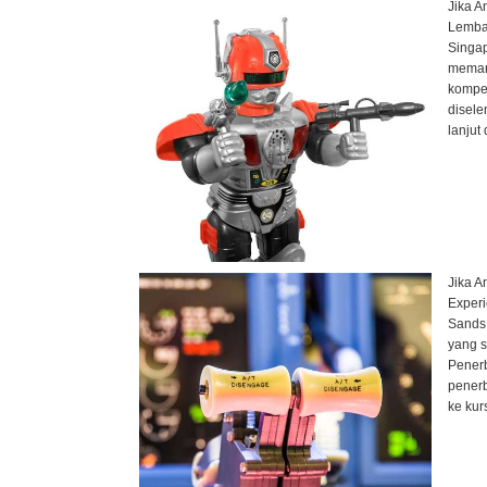
Jika A
Lembag
Singap
memanj
kompet
disele
lanjut
Jika A
Experi
Sands.
yang s
Penerb
penerb
ke kur