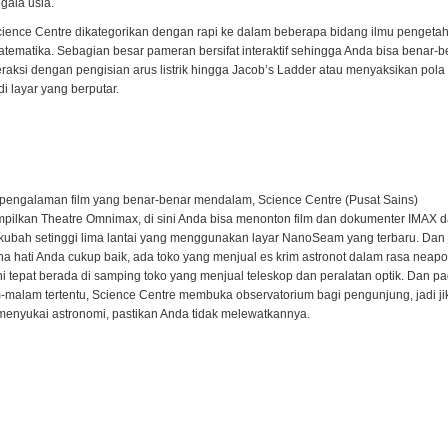
egala usia.
ience Centre dikategorikan dengan rapi ke dalam beberapa bidang ilmu pengeta
tematika. Sebagian besar pameran bersifat interaktif sehingga Anda bisa benar-b
eraksi dengan pengisian arus listrik hingga Jacob’s Ladder atau menyaksikan pola
di layar yang berputar.
pengalaman film yang benar-benar mendalam, Science Centre (Pusat Sains)
ilkan Theatre Omnimax, di sini Anda bisa menonton film dan dokumenter IMAX 
 kubah setinggi lima lantai yang menggunakan layar NanoSeam yang terbaru. Dan 
a hati Anda cukup baik, ada toko yang menjual es krim astronot dalam rasa neapol
ni tepat berada di samping toko yang menjual teleskop dan peralatan optik. Dan p
malam tertentu, Science Centre membuka observatorium bagi pengunjung, jadi ji
enyukai astronomi, pastikan Anda tidak melewatkannya.