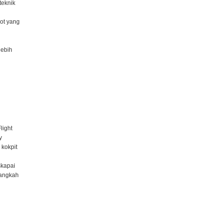
teknik
ot yang
lebih
light
y
 kokpit
skapai
langkah