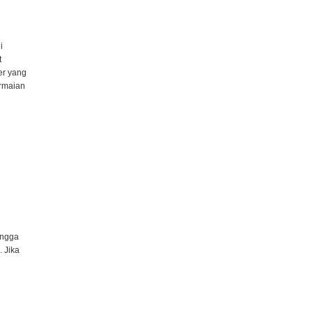
i
t
er yang
ermaian
ingga
 Jika