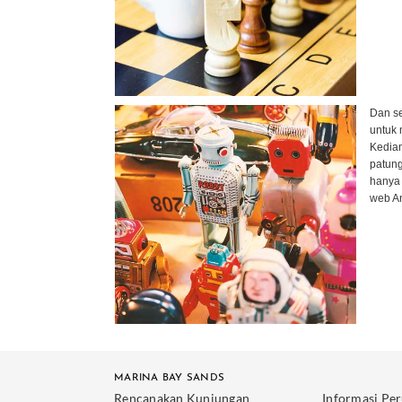
Dan se
untuk 
Kediam
patung
hanya 
web An
MARINA BAY SANDS
Rencanakan Kunjungan
Informasi Pe