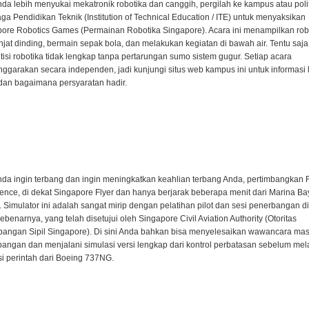
nda lebih menyukai mekatronik robotika dan canggih, pergilah ke kampus atau poli
a Pendidikan Teknik (Institution of Technical Education / ITE) untuk menyaksikan
ore Robotics Games (Permainan Robotika Singapore). Acara ini menampilkan rob
at dinding, bermain sepak bola, dan melakukan kegiatan di bawah air. Tentu saja
isi robotika tidak lengkap tanpa pertarungan sumo sistem gugur. Setiap acara
nggarakan secara independen, jadi kunjungi situs web kampus ini untuk informasi 
 dan bagaimana persyaratan hadir.
nda ingin terbang dan ingin meningkatkan keahlian terbang Anda, pertimbangkan F
ence, di dekat Singapore Flyer dan hanya berjarak beberapa menit dari Marina Ba
 Simulator ini adalah sangat mirip dengan pelatihan pilot dan sesi penerbangan di
ebenarnya, yang telah disetujui oleh Singapore Civil Aviation Authority (Otoritas
angan Sipil Singapore). Di sini Anda bahkan bisa menyelesaikan wawancara ma
angan dan menjalani simulasi versi lengkap dari kontrol perbatasan sebelum me
si perintah dari Boeing 737NG.