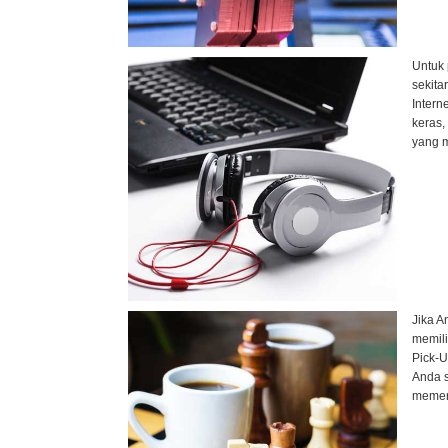
Untuk 
sekita
Intern
keras,
yang m
Jika A
memil
Pick-U
Anda s
memer