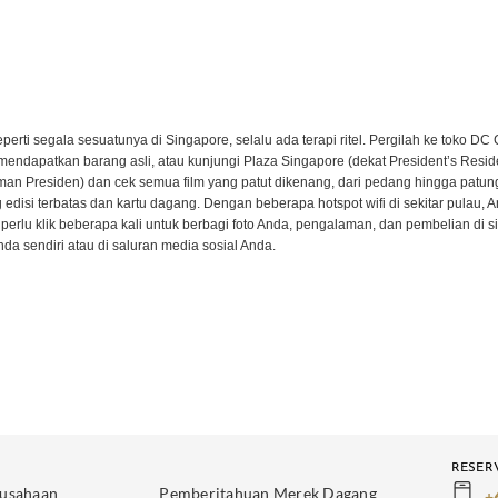
perti segala sesuatunya di Singapore, selalu ada terapi ritel. Pergilah ke toko DC
mendapatkan barang asli, atau kunjungi Plaza Singapore (dekat President’s Resid
an Presiden) dan cek semua film yang patut dikenang, dari pedang hingga patun
 edisi terbatas dan kartu dagang. Dengan beberapa hotspot wifi di sekitar pulau, 
perlu klik beberapa kali untuk berbagi foto Anda, pengalaman, dan pembelian di si
da sendiri atau di saluran media sosial Anda.
RESER
rusahaan
Pemberitahuan Merek Dagang
+