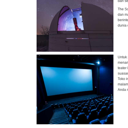
dari s
The Sc
dan ma
berint
dunia 
Untuk 
menamp
teater
suasan
Toko i
malam-
Anda m