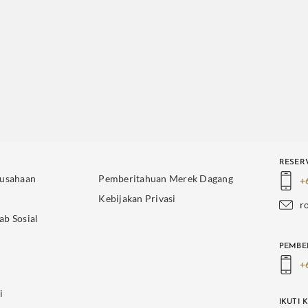
RESER
rusahaan
Pemberitahuan Merek Dagang
+
Kebijakan Privasi
r
ab Sosial
PEMBE
+
i
IKUTI 