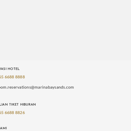
VASI HOTEL
65 6688 8888
oom.reservations@marinabaysands.com
LIAN TIKET HIBURAN
65 6688 8826
KAMI